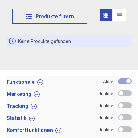
Produkte filtern
Keine Produkte gefunden.
Aktiv
Funktionale
Service-Hotline
Inaktiv
Marketing
Shop Service
Inaktiv
Tracking
Inaktiv
Statistik
Newsletter
Inaktiv
Komfortfunktionen
Sicher Einkaufen