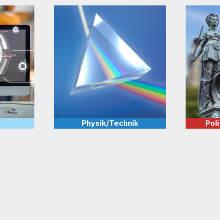
Physik/­Technik
Poli