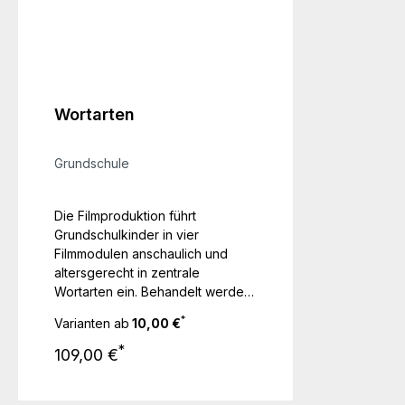
Wortarten
Grundschule
Die Filmproduktion führt
Grundschulkinder in vier
Filmmodulen anschaulich und
altersgerecht in zentrale
Wortarten ein. Behandelt werden
Nomen
*
Varianten ab
10,00 €
(Namenwörter/Hauptwörter),
Regulärer Preis:
Verben (Tunwörter/Zeitwörter),
*
109,00 €
Adjektive
(Wiewörter/Eigenschaftswörter)