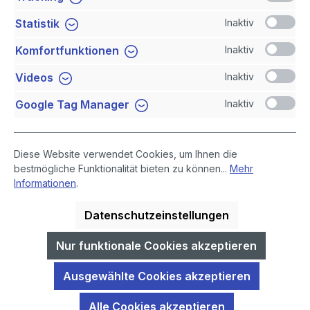
Inaktiv
Statistik
Newsletter
Inaktiv
Komfortfunktionen
Sicher Einkaufen
Inaktiv
Videos
Inaktiv
Google Tag Manager
Diese Website verwendet Cookies, um Ihnen die
bestmögliche Funktionalität bieten zu können...
Mehr
Informationen
.
Datenschutzeinstellungen
* Alle Preise inklusive gesetzlicher Mehrwertsteuer, zuzüglich
Versandkosten
.
Nur funktionale Cookies akzeptieren
GIDA-Medien sind ausschließlich für den Unterricht an Schulen
Ausgewählte Cookies akzeptieren
geeignet und bestimmt (§ 60a und § 60b UrhG).
Alle Cookies akzeptieren