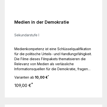
Medien in der Demokratie
Sekundarstufe I
Medienkompetenz ist eine Schlüsselqualifikation
für die politische Urteils- und Handlungsfähigkeit.
Die Filme dieses Filmpakets thematisieren die
Relevanz von Medien als verlässliche
Informationsquellen für die Demokratie, fragen
nach der Bedeutung und den Grenzen der
*
Varianten ab
10,00 €
Pressefreiheit, gehen auf Chancen und
Regulärer Preis:
Probleme der Sozialen Medien ein und zeigen,
*
109,00 €
wie Fake News und Desinformation erkannt
werden können.