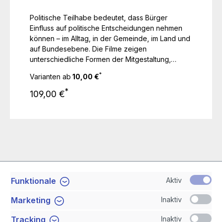
Politische Teilhabe bedeutet, dass Bürger
Einfluss auf politische Entscheidungen nehmen
können – im Alltag, in der Gemeinde, im Land und
auf Bundesebene. Die Filme zeigen
unterschiedliche Formen der Mitgestaltung,
erklären ihre Bedeutung für die Demokratie und
*
Varianten ab
10,00 €
machen deutlich, wie politische Beteiligung
Regulärer Preis:
schon im Jugendalter möglich ist.
*
109,00 €
Aktiv
Funktionale
Service-Hotline
Inaktiv
Marketing
Shop Service
Inaktiv
Tracking