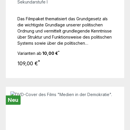
Sekundarstufe I
Das Filmpaket thematisiert das Grundgesetz als
die wichtigste Grundlage unserer politischen
Ordnung und vermittelt grundlegende Kenntnisse
über Struktur und Funktionsweise des politischen
Systems sowie über die politischen
Entscheidungsprozesse, insbesondere den
*
Varianten ab
10,00 €
Gang der Gesetzgebung auf bundesstaatlicher
Regulärer Preis:
Ebene.
*
109,00 €
Neu