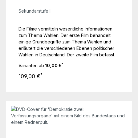
Sekundarstufe I
Die Filme vermitteln wesentliche Informationen
zum Thema Wahlen. Der erste Film behandelt
einige Grundbegriffe zum Thema Wahlen und
erläutert die verschiedenen Ebenen politischer
Wahlen in Deutschland. Der zweite Film befasst
sich mit den konkreten Abläufen im Zuge einer
*
Varianten ab
10,00 €
Bundestagswahl. Der dritte Film thematisiert die
Regulärer Preis:
beiden Wahlsysteme Mehrheits- und
*
109,00 €
Verhältniswahl und stellt das Wahlsystem bei
Bundestagswahlen vor. Der vierte Film schließlich
behandelt die Frage nach einem Wahlalter mit 16
Jahren für die Bundestagswahlen. Die Inhalte der
Filme sind stets altersstufen- und lehrplangerecht
aufbereitet. Die Filme bieten z.T. Querbezüge,
bauen aber inhaltlich nicht streng aufeinander
auf.