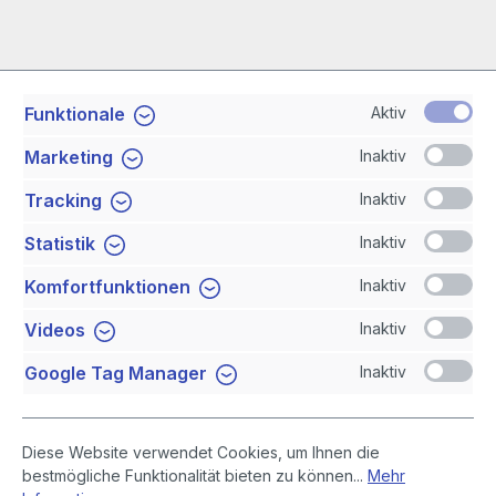
Aktiv
Funktionale
Service-Hotline
Inaktiv
Marketing
Shop Service
Inaktiv
Tracking
Inaktiv
Statistik
Newsletter
Inaktiv
Komfortfunktionen
Sicher Einkaufen
Inaktiv
Videos
Inaktiv
Google Tag Manager
Diese Website verwendet Cookies, um Ihnen die
bestmögliche Funktionalität bieten zu können...
Mehr