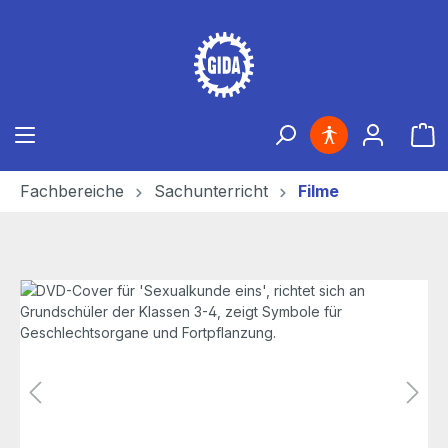
Zum Hauptinhalt springen
Ware
Fachbereiche
Sachunterricht
Filme
Bildergalerie überspringen