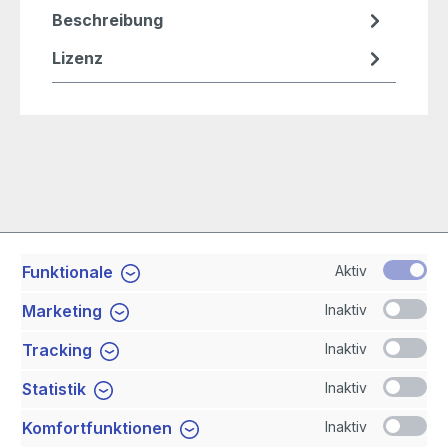
Beschreibung
Lizenz
Aktiv
Funktionale
Service-Hotline
Inaktiv
Marketing
Shop Service
Inaktiv
Tracking
Inaktiv
Statistik
Newsletter
Inaktiv
Komfortfunktionen