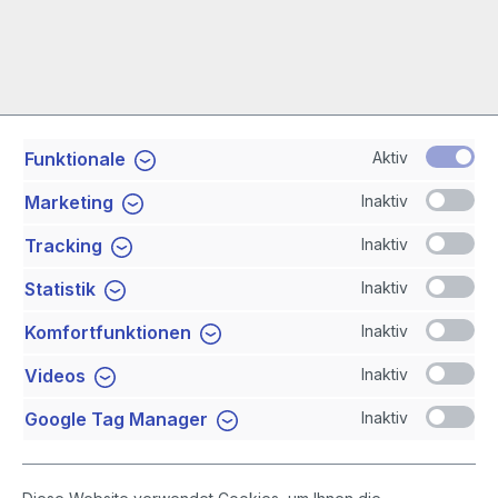
Aktiv
Funktionale
Service-Hotline
Inaktiv
Marketing
Shop Service
Inaktiv
Tracking
Inaktiv
Statistik
Newsletter
Inaktiv
Komfortfunktionen
Sicher Einkaufen
Inaktiv
Videos
Inaktiv
Google Tag Manager