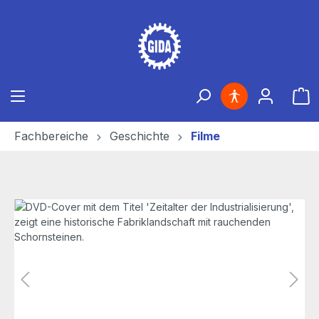
Zum Hauptinhalt springen
Ware
Fachbereiche
Geschichte
Filme
Bildergalerie überspringen