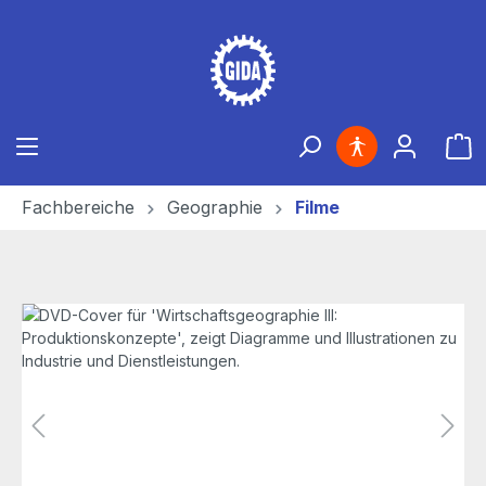
Zum Hauptinhalt springen
Ware
Fachbereiche
Geographie
Filme
Bildergalerie überspringen