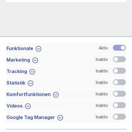
Aktiv
Funktionale
Service-Hotline
Inaktiv
Marketing
Shop Service
Inaktiv
Tracking
Inaktiv
Statistik
Newsletter
Inaktiv
Komfortfunktionen
Sicher Einkaufen
Inaktiv
Videos
Inaktiv
Google Tag Manager