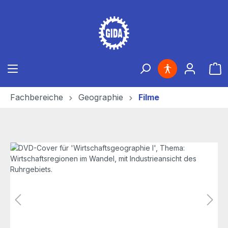
Zum Hauptinhalt springen
Ware
Fachbereiche
Geographie
Filme
Bildergalerie überspringen