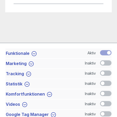
Aktiv
Funktionale
Service-Hotline
Inaktiv
Marketing
Shop Service
Inaktiv
Tracking
Inaktiv
Statistik
Newsletter
Inaktiv
Komfortfunktionen
Sicher Einkaufen
Inaktiv
Videos
Inaktiv
Google Tag Manager