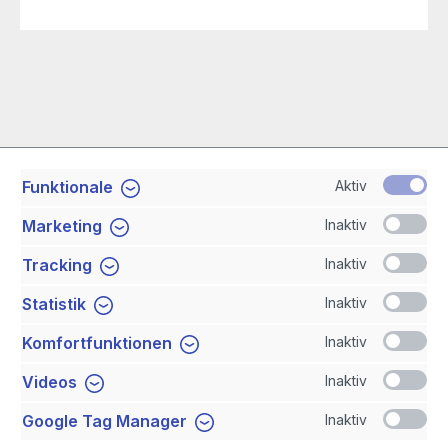
Aktiv
Funktionale
Service-Hotline
Inaktiv
Marketing
Shop Service
Inaktiv
Tracking
Inaktiv
Statistik
Newsletter
Inaktiv
Komfortfunktionen
Sicher Einkaufen
Inaktiv
Videos
Inaktiv
Google Tag Manager