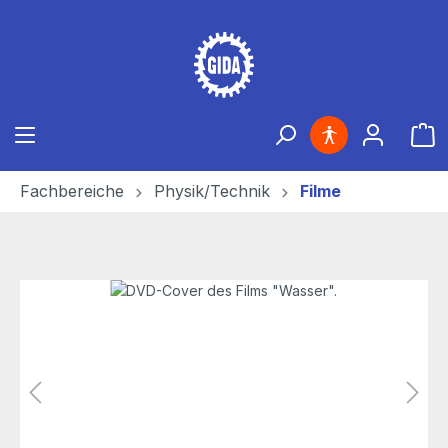
Zum Hauptinhalt springen
Ware
Fachbereiche
Physik/Technik
Filme
Bildergalerie überspringen