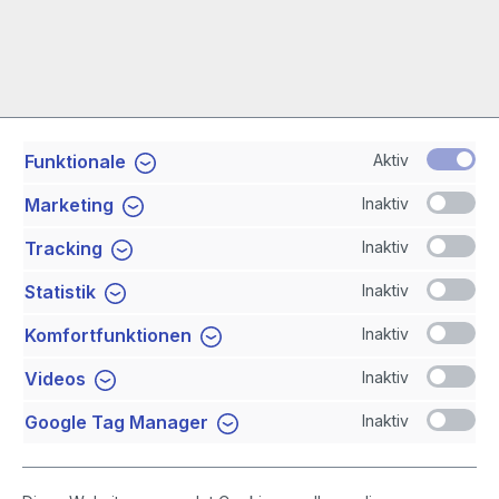
Aktiv
Funktionale
Service-Hotline
Inaktiv
Marketing
Shop Service
Inaktiv
Tracking
Inaktiv
Statistik
Newsletter
Inaktiv
Komfortfunktionen
Sicher Einkaufen
Inaktiv
Videos
Inaktiv
Google Tag Manager