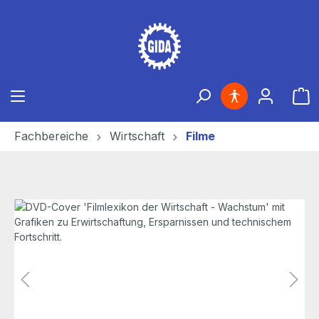
Zum Hauptinhalt springen
Ware
Fachbereiche
Wirtschaft
Filme
Bildergalerie überspringen