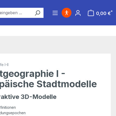
*
0,00 €
Warenkorb ent
e I-II
tgeographie I -
päische Stadtmodelle
eraktive 3D-Modelle
finitionen
ildungsepochen