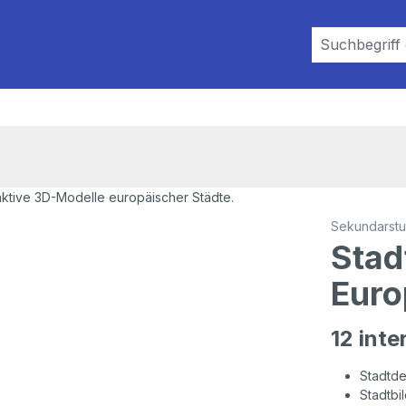
Sekundarstuf
Stad
Euro
12 int
Stadtde
Stadtb