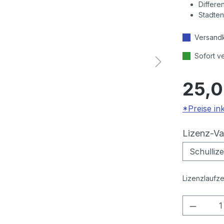
Differe
Stadte
Versandk
Sofort v
25,0
*Preise in
Lizenz-Va
Lizenzlaufze
Produkt