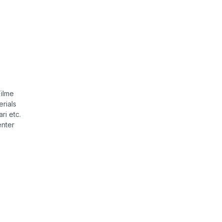
ilme
rials
ri etc.
enter