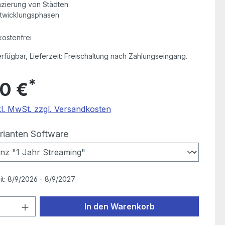
nzierung von Städten
ntwicklungsphasen
ostenfrei
erfügbar, Lieferzeit: Freischaltung nach Zahlungseingang.
*
0 €
kl. MwSt. zzgl. Versandkosten
auswählen
rianten Software
it:
8/9/2026 - 8/9/2027
 Anzahl: Gib den gewünschten Wert ein
In den Warenkorb