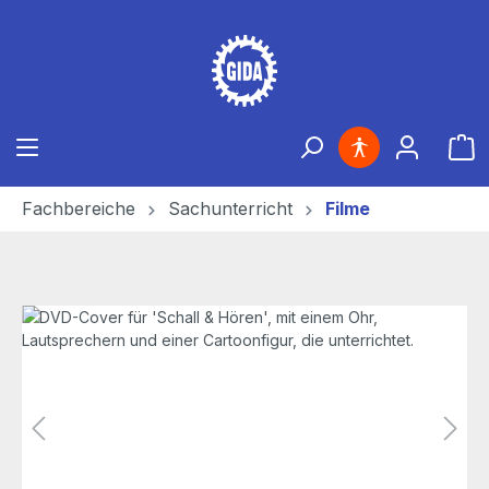
Zum Hauptinhalt springen
Ware
Fachbereiche
Sachunterricht
Filme
Bildergalerie überspringen