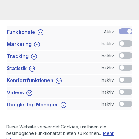
Aktiv
Funktionale
Service-Hotline
Inaktiv
Marketing
Shop Service
Inaktiv
Tracking
Inaktiv
Statistik
Newsletter
Inaktiv
Komfortfunktionen
Sicher Einkaufen
Inaktiv
Videos
Inaktiv
Google Tag Manager
Diese Website verwendet Cookies, um Ihnen die
bestmögliche Funktionalität bieten zu können...
Mehr