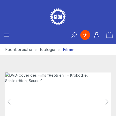
Zum Hauptinhalt springen
Ware
Fachbereiche
Biologie
Filme
Bildergalerie überspringen