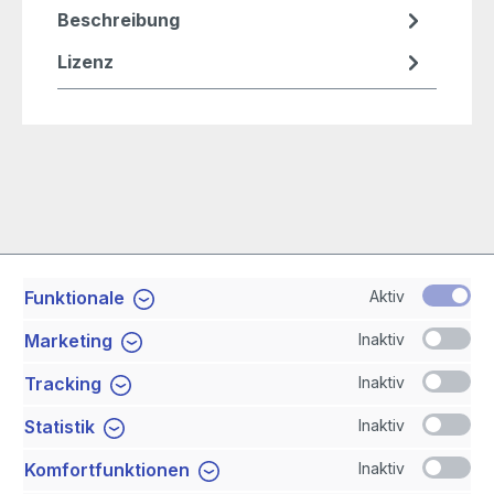
Beschreibung
Lizenz
Aktiv
Funktionale
Service-Hotline
Inaktiv
Marketing
Shop Service
Inaktiv
Tracking
Inaktiv
Statistik
Newsletter
Inaktiv
Komfortfunktionen