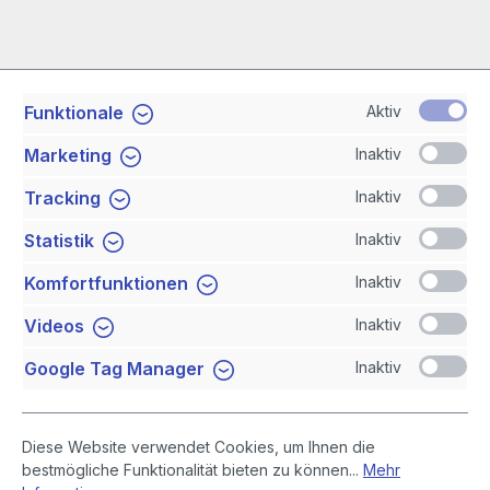
Aktiv
Funktionale
Service-Hotline
Inaktiv
Marketing
Shop Service
Inaktiv
Tracking
Inaktiv
Statistik
Newsletter
Inaktiv
Komfortfunktionen
Sicher Einkaufen
Inaktiv
Videos
Inaktiv
Google Tag Manager
Diese Website verwendet Cookies, um Ihnen die
bestmögliche Funktionalität bieten zu können...
Mehr