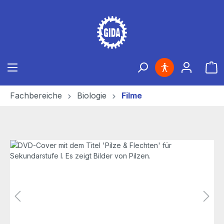
Zum Hauptinhalt springen
Ware
Fachbereiche
Biologie
Filme
Bildergalerie überspringen