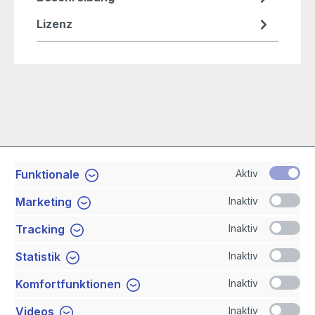
Lizenz
Aktiv
Funktionale
Service-Hotline
Inaktiv
Marketing
Shop Service
Inaktiv
Tracking
Inaktiv
Statistik
Newsletter
Inaktiv
Komfortfunktionen
Sicher Einkaufen
Inaktiv
Videos