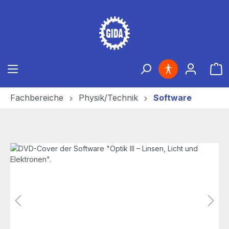
Zum Hauptinhalt springen
Ware
Fachbereiche
Physik/Technik
Software
Bildergalerie überspringen