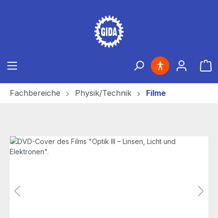
Zum Hauptinhalt springen
Ware
Fachbereiche
Physik/Technik
Filme
Bildergalerie überspringen