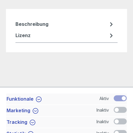
Beschreibung
Lizenz
Aktiv
Funktionale
Service-Hotline
Inaktiv
Marketing
Shop Service
Inaktiv
Tracking