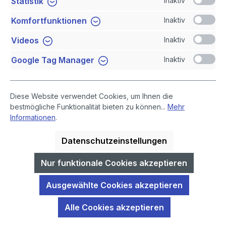
Inaktiv
Statistik
Newsletter
Inaktiv
Komfortfunktionen
Sicher Einkaufen
Inaktiv
Videos
Inaktiv
Google Tag Manager
Diese Website verwendet Cookies, um Ihnen die
bestmögliche Funktionalität bieten zu können...
Mehr
Informationen
.
Datenschutzeinstellungen
* Alle Preise inklusive gesetzlicher Mehrwertsteuer, zuzüglich
Versandkosten
.
Nur funktionale Cookies akzeptieren
GIDA-Medien sind ausschließlich für den Unterricht an Schulen
Ausgewählte Cookies akzeptieren
geeignet und bestimmt (§ 60a und § 60b UrhG).
Alle Cookies akzeptieren