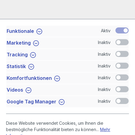
Aktiv
Funktionale
Service-Hotline
Inaktiv
Marketing
Shop Service
Inaktiv
Tracking
Inaktiv
Statistik
Newsletter
Inaktiv
Komfortfunktionen
Sicher Einkaufen
Inaktiv
Videos
Inaktiv
Google Tag Manager
Diese Website verwendet Cookies, um Ihnen die
bestmögliche Funktionalität bieten zu können...
Mehr