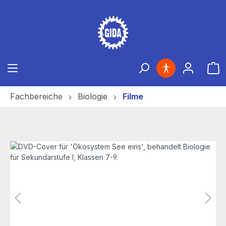
Zum Hauptinhalt springen
Ware
Fachbereiche
Biologie
Filme
Bildergalerie überspringen