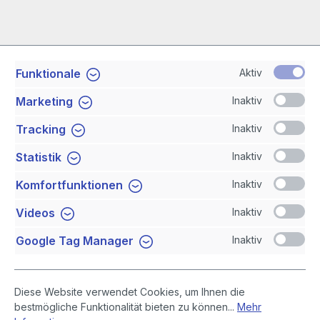
Aktiv
Funktionale
Service-Hotline
Inaktiv
Marketing
Shop Service
Inaktiv
Tracking
Inaktiv
Statistik
Newsletter
Inaktiv
Komfortfunktionen
Sicher Einkaufen
Inaktiv
Videos
Inaktiv
Google Tag Manager
Diese Website verwendet Cookies, um Ihnen die
bestmögliche Funktionalität bieten zu können...
Mehr