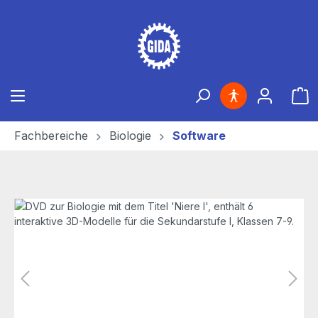
Zum Hauptinhalt springen
Ware
Fachbereiche
Biologie
Software
Bildergalerie überspringen