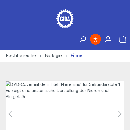
Zum Hauptinhalt springen
Ware
Fachbereiche
Biologie
Filme
Bildergalerie überspringen