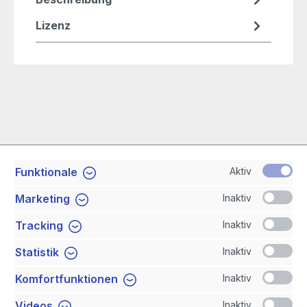
Lizenz
Aktiv
Funktionale
Service-Hotline
Inaktiv
Marketing
Shop Service
Inaktiv
Tracking
Inaktiv
Statistik
Newsletter
Inaktiv
Komfortfunktionen
Sicher Einkaufen
Inaktiv
Videos