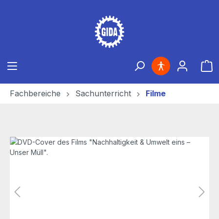
Zum Hauptinhalt springen
Ware
Fachbereiche
Sachunterricht
Filme
Bildergalerie überspringen