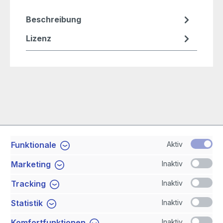
Beschreibung
Lizenz
Aktiv
Funktionale
Service-Hotline
Inaktiv
Marketing
Shop Service
Inaktiv
Tracking
Inaktiv
Statistik
Newsletter
Inaktiv
Komfortfunktionen