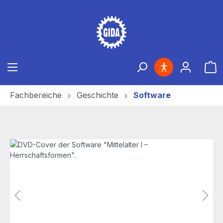
Zum Hauptinhalt springen
Ware
Fachbereiche
Geschichte
Software
Bildergalerie überspringen