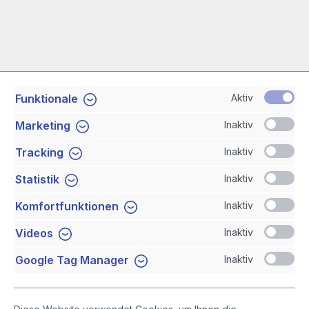
Aktiv
Funktionale
Service-Hotline
Inaktiv
Marketing
Shop Service
Inaktiv
Tracking
Inaktiv
Statistik
Newsletter
Inaktiv
Komfortfunktionen
Sicher Einkaufen
Inaktiv
Videos
Inaktiv
Google Tag Manager