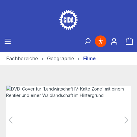
Zum Hauptinhalt springen
Ware
Fachbereiche
Geographie
Filme
Bildergalerie überspringen