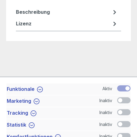
Beschreibung
Lizenz
Aktiv
Funktionale
Service-Hotline
Inaktiv
Marketing
Shop Service
Inaktiv
Tracking
Inaktiv
Statistik
Newsletter
Inaktiv
Komfortfunktionen