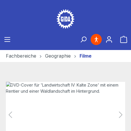
Zum Hauptinhalt springen
Ware
Fachbereiche
Geographie
Filme
Bildergalerie überspringen