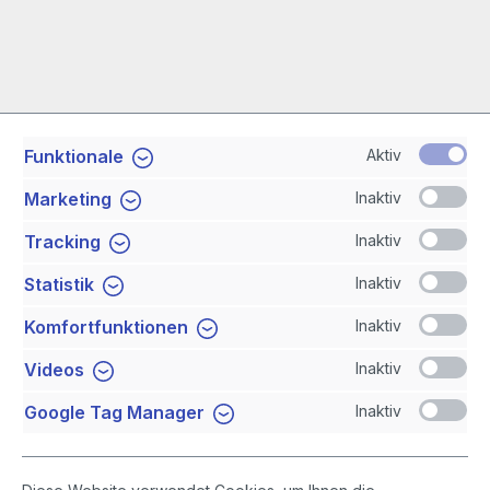
Aktiv
Funktionale
Service-Hotline
Inaktiv
Marketing
Shop Service
Inaktiv
Tracking
Inaktiv
Statistik
Newsletter
Inaktiv
Komfortfunktionen
Sicher Einkaufen
Inaktiv
Videos
Inaktiv
Google Tag Manager