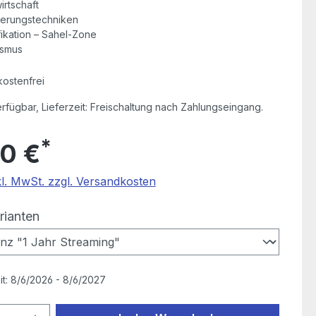
rtschaft
erungstechniken
fikation – Sahel-Zone
smus
ostenfrei
erfügbar, Lieferzeit: Freischaltung nach Zahlungseingang.
*
0 €
kl. MwSt. zzgl. Versandkosten
auswählen
rianten
it:
8/6/2026 - 8/6/2027
 Anzahl: Gib den gewünschten Wert ein