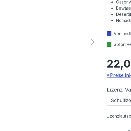
Oasenwi
Bewäss
Deserti
Nomadi
Versandk
Sofort v
22,0
*Preise in
Lizenz-Va
Lizenzlaufze
Produkt