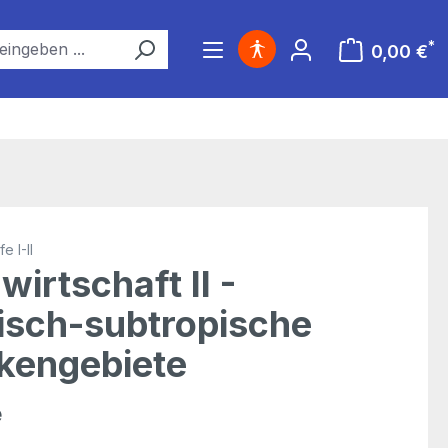
*
0,00 €
Warenkorb ent
e I-II
wirtschaft II -
isch-subtropische
kengebiete
e