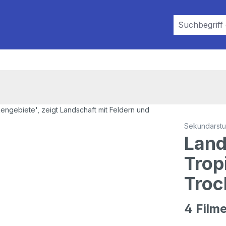
Sekundarstuf
Land
Trop
Troc
4 Film