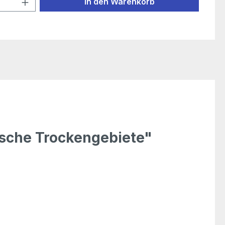
In den Warenkorb
ische Trockengebiete"