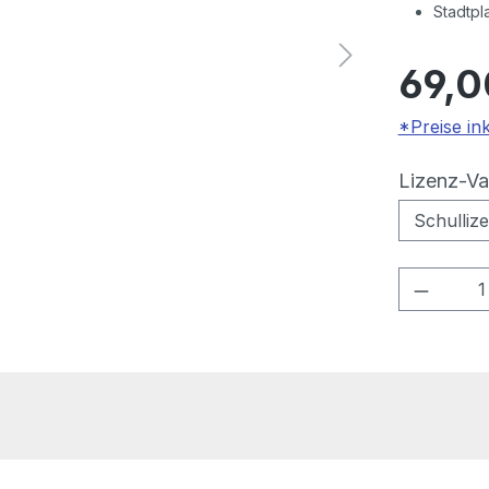
Stadtpl
69,0
*Preise in
Lizenz-Va
Produkt