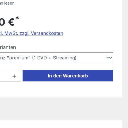
an lesen
*
0 €
kl. MwSt. zzgl. Versandkosten
auswählen
rianten
 Anzahl: Gib den gewünschten Wert ein
In den Warenkorb