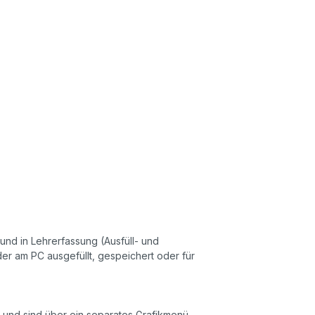
 und in Lehrerfassung (Ausfüll- und
r am PC ausgefüllt, gespeichert oder für
ch und sind über ein separates Grafikmenü