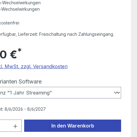
-Wechselwirkungen
-Wechselwirkungen
ostenfrei
erfügbar, Lieferzeit: Freischaltung nach Zahlungseingang.
*
0 €
kl. MwSt. zzgl. Versandkosten
auswählen
rianten Software
it:
8/6/2026 - 8/6/2027
 Anzahl: Gib den gewünschten Wert ein
In den Warenkorb