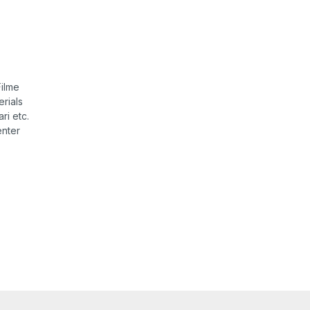
ilme
rials
ri etc.
enter