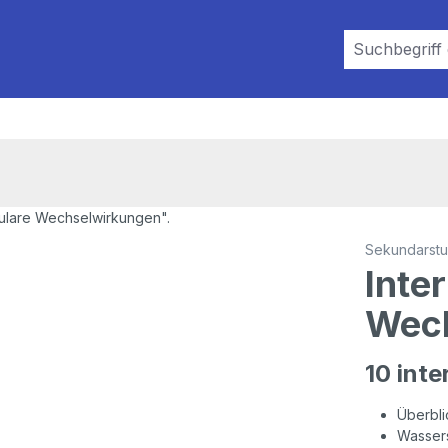
Sekundarstuf
Inte
Wec
10 int
Überbli
Wasser