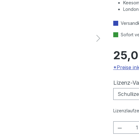
Keesom
London
Versandk
Sofort v
25,0
*Preise in
Lizenz-Va
Lizenzlaufze
Produkt