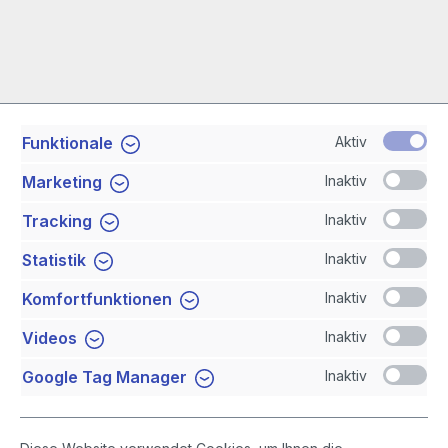
Aktiv
Funktionale
Service-Hotline
Inaktiv
Marketing
Shop Service
Inaktiv
Tracking
Inaktiv
Statistik
Newsletter
Inaktiv
Komfortfunktionen
Sicher Einkaufen
Inaktiv
Videos
Inaktiv
Google Tag Manager