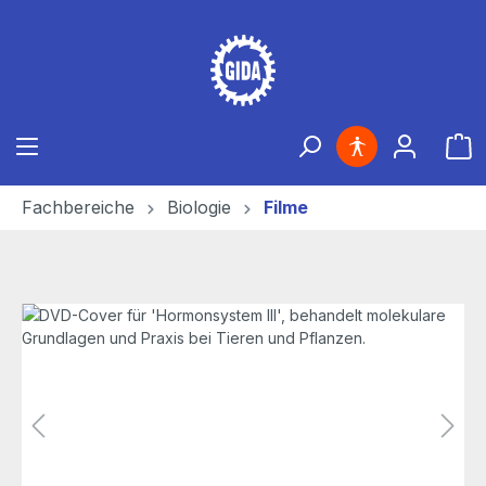
Zum Hauptinhalt springen
Ware
Fachbereiche
Biologie
Filme
Bildergalerie überspringen