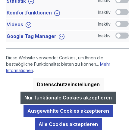
Inaktiv
Statistik
Newsletter
Inaktiv
Komfortfunktionen
Sicher Einkaufen
Inaktiv
Videos
Inaktiv
Google Tag Manager
Diese Website verwendet Cookies, um Ihnen die
bestmögliche Funktionalität bieten zu können...
Mehr
Informationen
.
Datenschutzeinstellungen
* Alle Preise inklusive gesetzlicher Mehrwertsteuer, zuzüglich
Versandkosten
.
Nur funktionale Cookies akzeptieren
GIDA-Medien sind ausschließlich für den Unterricht an Schulen
Ausgewählte Cookies akzeptieren
geeignet und bestimmt (§ 60a und § 60b UrhG).
Alle Cookies akzeptieren