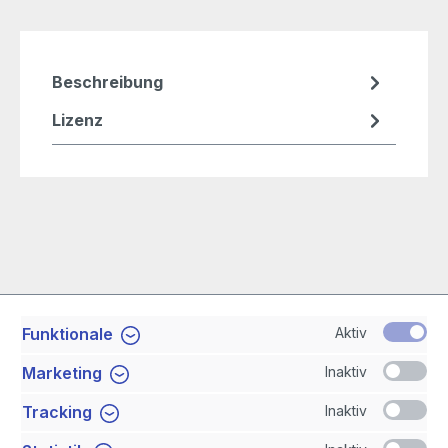
Beschreibung
Lizenz
Aktiv
Funktionale
Service-Hotline
Inaktiv
Marketing
Shop Service
Inaktiv
Tracking