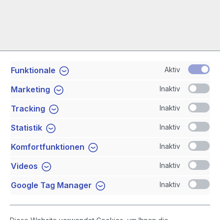
Aktiv
Funktionale
Service-Hotline
Inaktiv
Marketing
Shop Service
Inaktiv
Tracking
Inaktiv
Statistik
Newsletter
Inaktiv
Komfortfunktionen
Sicher Einkaufen
Inaktiv
Videos
Inaktiv
Google Tag Manager