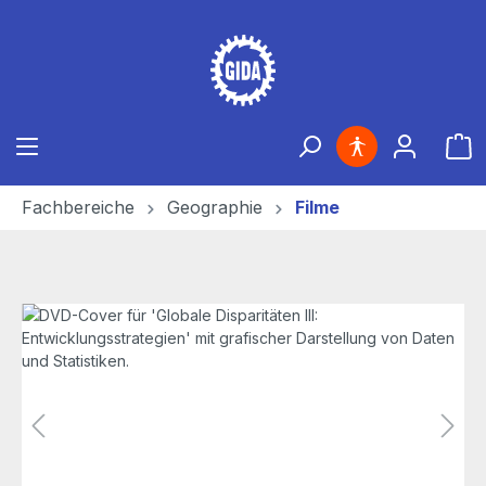
Zum Hauptinhalt springen
Ware
Fachbereiche
Geographie
Filme
Bildergalerie überspringen