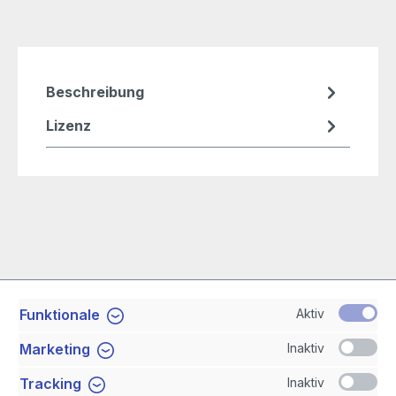
Beschreibung
Lizenz
Aktiv
Funktionale
Service-Hotline
Inaktiv
Marketing
Shop Service
Inaktiv
Tracking