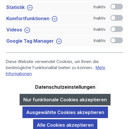
Inaktiv
Statistik
Newsletter
Inaktiv
Komfortfunktionen
Sicher Einkaufen
Inaktiv
Videos
Inaktiv
Google Tag Manager
Diese Website verwendet Cookies, um Ihnen die
bestmögliche Funktionalität bieten zu können...
Mehr
Informationen
.
Datenschutzeinstellungen
* Alle Preise inklusive gesetzlicher Mehrwertsteuer, zuzüglich
Versandkosten
.
Nur funktionale Cookies akzeptieren
GIDA-Medien sind ausschließlich für den Unterricht an Schulen
Ausgewählte Cookies akzeptieren
geeignet und bestimmt (§ 60a und § 60b UrhG).
Alle Cookies akzeptieren