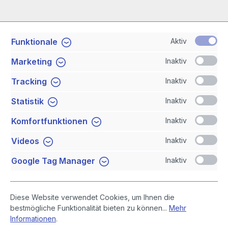
Aktiv
Funktionale
Service-Hotline
Inaktiv
Marketing
Shop Service
Inaktiv
Tracking
Inaktiv
Statistik
Newsletter
Inaktiv
Komfortfunktionen
Sicher Einkaufen
Inaktiv
Videos
Inaktiv
Google Tag Manager
Diese Website verwendet Cookies, um Ihnen die
bestmögliche Funktionalität bieten zu können...
Mehr
Informationen
.