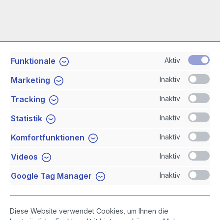
Aktiv
Funktionale
Service-Hotline
Inaktiv
Marketing
Shop Service
Inaktiv
Tracking
Inaktiv
Statistik
Newsletter
Inaktiv
Komfortfunktionen
Sicher Einkaufen
Inaktiv
Videos
Inaktiv
Google Tag Manager
Diese Website verwendet Cookies, um Ihnen die