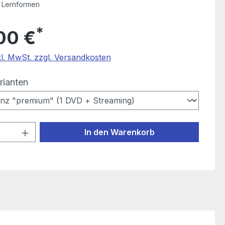
 Lernformen
*
00 €
kl. MwSt. zzgl. Versandkosten
auswählen
rianten
 Anzahl: Gib den gewünschten Wert ein
In den Warenkorb