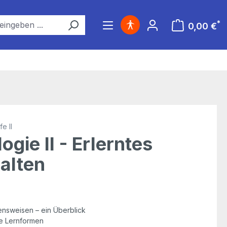
*
0,00 €
Warenkorb ent
e II
ogie II - Erlerntes
alten
ensweisen – ein Überblick
e Lernformen