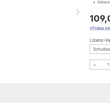
Höhere
109,
*Preise in
Lizenz-Va
Produkt