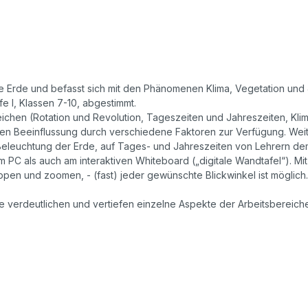
e Erde und befasst sich mit den Phänomenen Klima, Vegetation und Ja
e I, Klassen 7-10, abgestimmt.
hen (Rotation und Revolution, Tageszeiten und Jahreszeiten, Klim
ssen Beeinflussung durch verschiedene Faktoren zur Verfügung. Weit
e Beleuchtung der Erde, auf Tages- und Jahreszeiten von Lehrern de
m PC als auch am interaktiven Whiteboard („digitale Wandtafel“). Mi
en und zoomen, - (fast) jeder gewünschte Blickwinkel ist möglich.
 verdeutlichen und vertiefen einzelne Aspekte der Arbeitsbereiche.