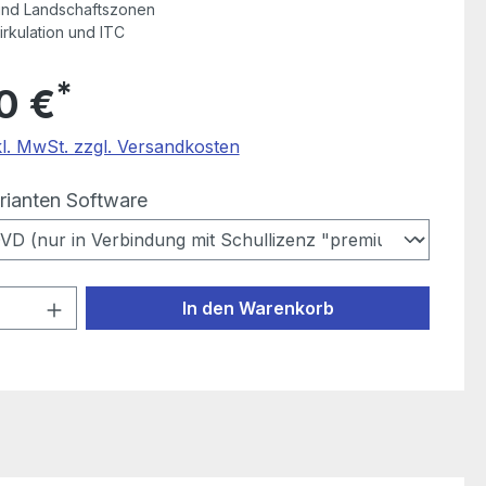
und Landschaftszonen
irkulation und ITC
*
0 €
kl. MwSt. zzgl. Versandkosten
auswählen
rianten Software
 Anzahl: Gib den gewünschten Wert ein
In den Warenkorb