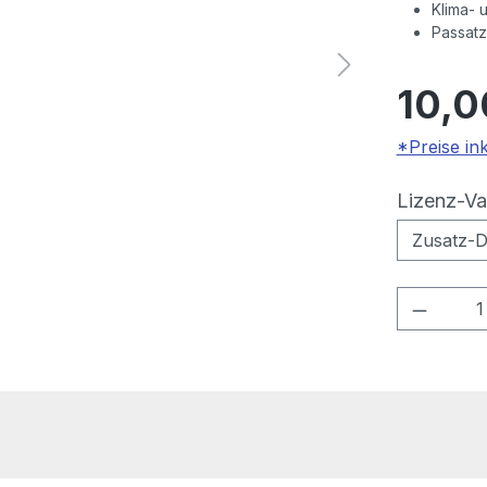
Klima- 
Passatz
10,0
*Preise in
Lizenz-Va
Produkt