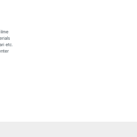
ilme
rials
ri etc.
enter