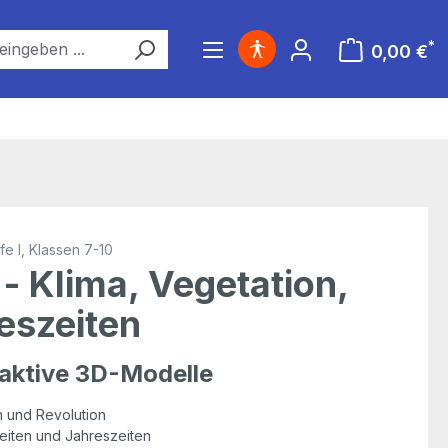
*
0,00 €
Warenkorb ent
e I, Klassen 7-10
 - Klima, Vegetation,
eszeiten
raktive 3D-Modelle
n und Revolution
iten und Jahreszeiten