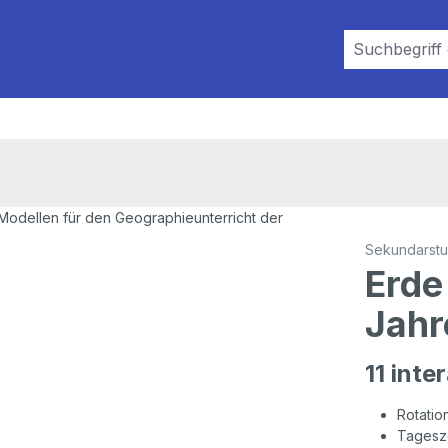
Sekundarstuf
Erde
Jahr
11 inte
Rotatio
Tagesze