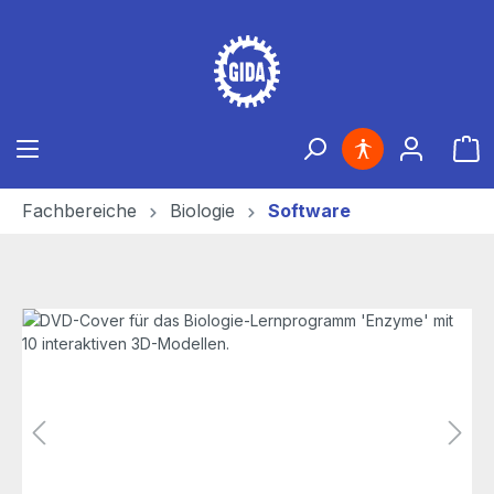
Zum Hauptinhalt springen
Ware
Fachbereiche
Biologie
Software
Bildergalerie überspringen