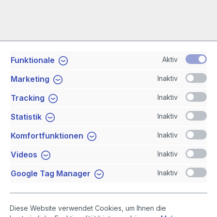
Aktiv
Funktionale
Service-Hotline
Inaktiv
Marketing
Shop Service
Inaktiv
Tracking
Inaktiv
Statistik
Newsletter
Inaktiv
Komfortfunktionen
Sicher Einkaufen
Inaktiv
Videos
Inaktiv
Google Tag Manager
Diese Website verwendet Cookies, um Ihnen die