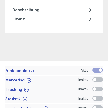
Beschreibung
Lizenz
Aktiv
Funktionale
Service-Hotline
Inaktiv
Marketing
Shop Service
Inaktiv
Tracking
Inaktiv
Statistik
Newsletter
Inaktiv