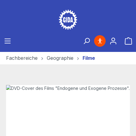
Zum Hauptinhalt springen
Ware
Fachbereiche
Geographie
Filme
Bildergalerie überspringen