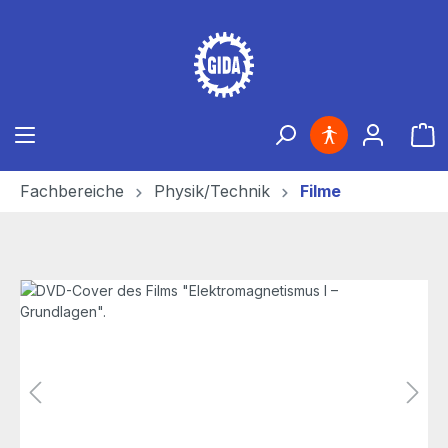
Zum Hauptinhalt springen
Ware
Fachbereiche
Physik/Technik
Filme
Bildergalerie überspringen