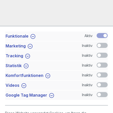
Aktiv
Funktionale
Service-Hotline
Inaktiv
Marketing
Shop Service
Inaktiv
Tracking
Inaktiv
Statistik
Newsletter
Inaktiv
Komfortfunktionen
Sicher Einkaufen
Inaktiv
Videos
Inaktiv
Google Tag Manager