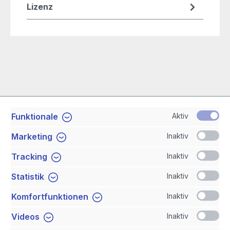
Lizenz
Aktiv
Funktionale
Service-Hotline
Inaktiv
Marketing
Shop Service
Inaktiv
Tracking
Inaktiv
Statistik
Newsletter
Inaktiv
Komfortfunktionen
Sicher Einkaufen
Inaktiv
Videos