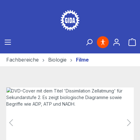
Zum Hauptinhalt springen
Ware
Fachbereiche
Biologie
Filme
Bildergalerie überspringen