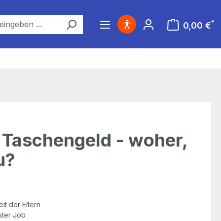
*
0,00 €
Warenkorb ent
 Taschengeld - woher,
u?
it der Eltern
ster Job