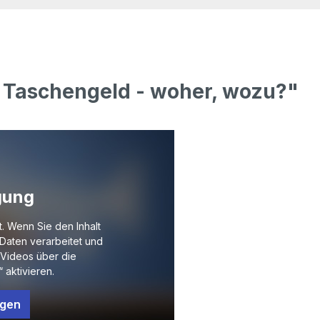
 Taschengeld - woher, wozu?"
gung
t. Wenn Sie den Inhalt
Daten verarbeitet und
Videos über die
 aktivieren.
ngen