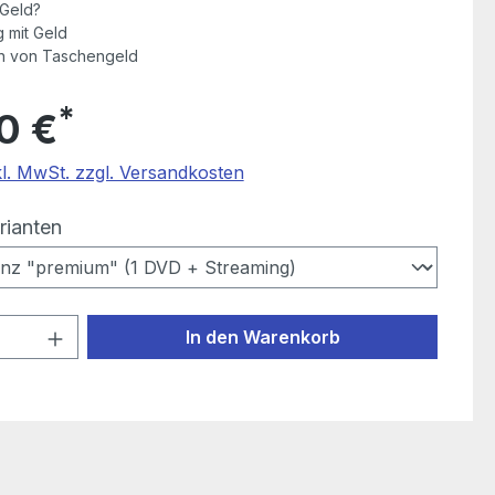
 Geld?
 mit Geld
n von Taschengeld
*
0 €
kl. MwSt. zzgl. Versandkosten
auswählen
rianten
 Anzahl: Gib den gewünschten Wert ein
In den Warenkorb