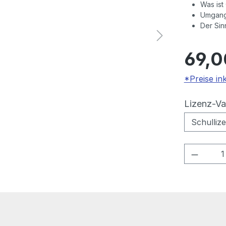
Was ist
Umgang
Der Sin
69,0
*Preise in
Lizenz-Va
Produkt