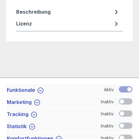
Beschreibung
Lizenz
Aktiv
Funktionale
Service-Hotline
Inaktiv
Marketing
Shop Service
Inaktiv
Tracking
Inaktiv
Statistik
Newsletter
Inaktiv
Komfortfunktionen