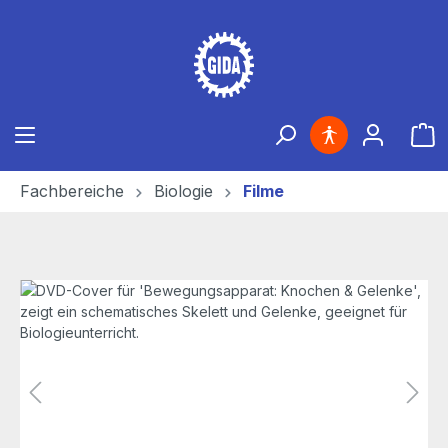
Zum Hauptinhalt springen
Ware
Fachbereiche
Biologie
Filme
Bildergalerie überspringen