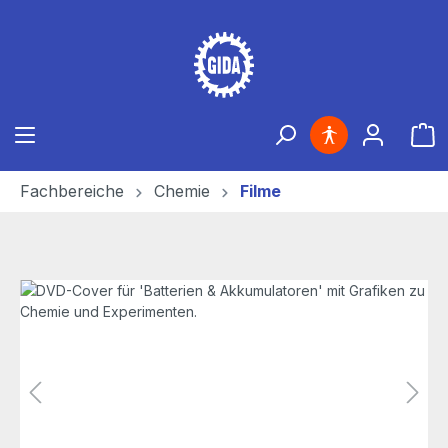
Zum Hauptinhalt springen
Ware
Fachbereiche
Chemie
Filme
Bildergalerie überspringen