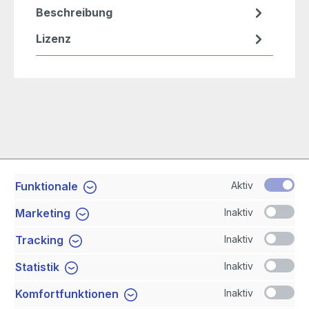
Beschreibung
Lizenz
Aktiv
Funktionale
Service-Hotline
Inaktiv
Marketing
Shop Service
Inaktiv
Tracking
Inaktiv
Statistik
Newsletter
Inaktiv
Komfortfunktionen