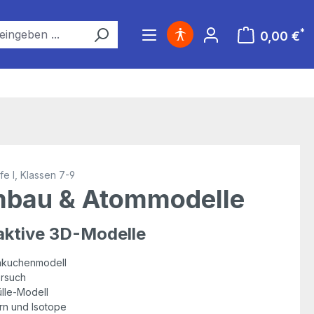
*
0,00 €
Warenkorb ent
e I, Klassen 7-9
bau & Atommodelle
raktive 3D-Modelle
nkuchenmodell
rsuch
lle-Modell
n und Isotope