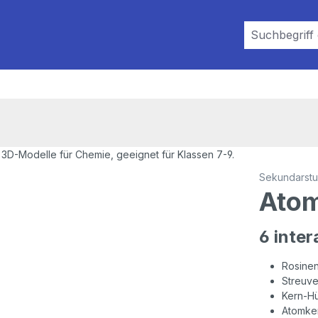
Sekundarstuf
Atom
6 inte
Rosine
Streuve
Kern-Hü
Atomker