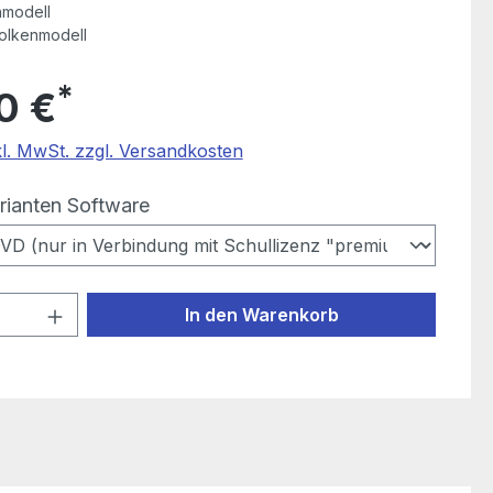
nmodell
olkenmodell
*
0 €
kl. MwSt. zzgl. Versandkosten
auswählen
rianten Software
 Anzahl: Gib den gewünschten Wert ein
In den Warenkorb