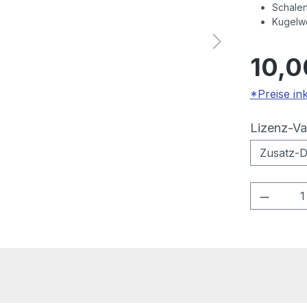
Schale
Kugelw
10,0
*Preise in
Lizenz-Va
Produkt