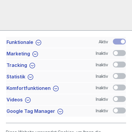
Aktiv
Funktionale
Service-Hotline
Inaktiv
Marketing
Shop Service
Inaktiv
Tracking
Inaktiv
Statistik
Newsletter
Inaktiv
Komfortfunktionen
Sicher Einkaufen
Inaktiv
Videos
Inaktiv
Google Tag Manager