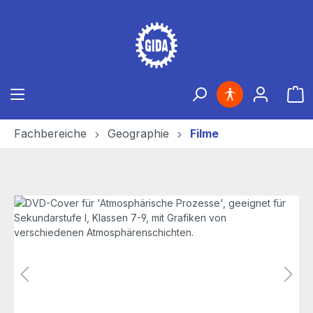
Zum Hauptinhalt springen
Ware
Fachbereiche
Geographie
Filme
Bildergalerie überspringen