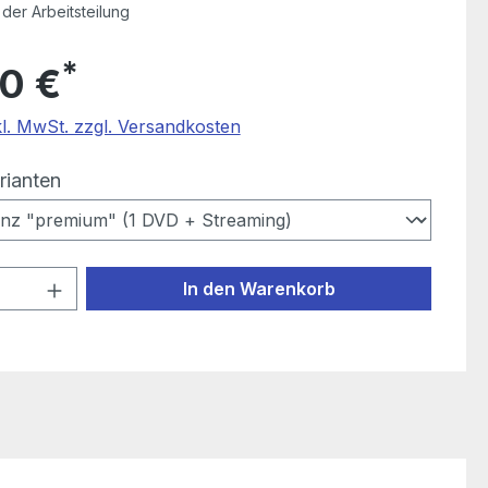
der Arbeitsteilung
*
0 €
kl. MwSt. zzgl. Versandkosten
auswählen
rianten
 Anzahl: Gib den gewünschten Wert ein
In den Warenkorb