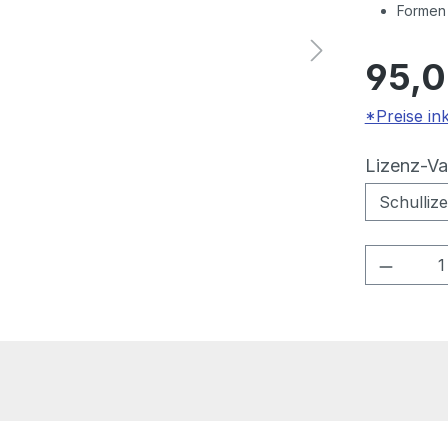
Formen 
95,0
*Preise in
Lizenz-Va
Produkt