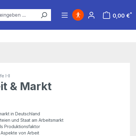
*
0,00 €
Warenkorb ent
e I-II
it & Markt
markt in Deutschland
rteien und Staat am Arbeitsmarkt
als Produktionsfaktor
 Aspekte von Arbeit