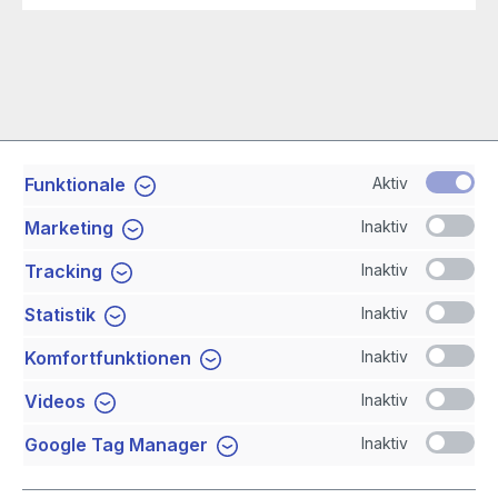
Aktiv
Funktionale
Service-Hotline
Inaktiv
Marketing
Shop Service
Inaktiv
Tracking
Inaktiv
Statistik
Newsletter
Inaktiv
Komfortfunktionen
Sicher Einkaufen
Inaktiv
Videos
Inaktiv
Google Tag Manager