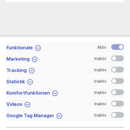
Aktiv
Funktionale
Service-Hotline
Inaktiv
Marketing
Shop Service
Inaktiv
Tracking
Inaktiv
Statistik
Newsletter
Inaktiv
Komfortfunktionen
Sicher Einkaufen
Inaktiv
Videos
Inaktiv
Google Tag Manager