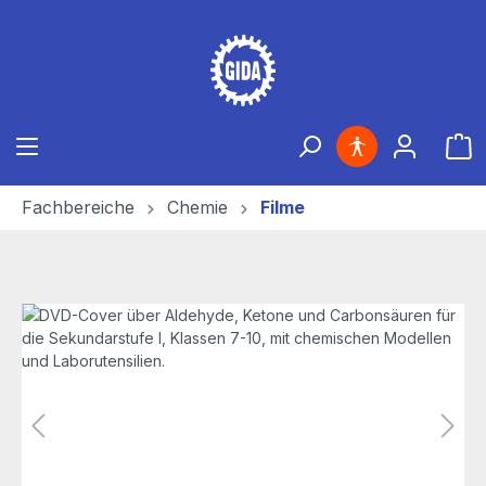
Zum Hauptinhalt springen
Ware
Fachbereiche
Chemie
Filme
Bildergalerie überspringen