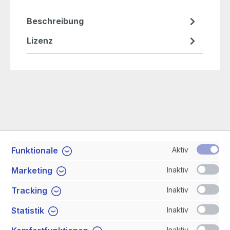
Beschreibung
Lizenz
Aktiv
Funktionale
Service-Hotline
Inaktiv
Marketing
Shop Service
Inaktiv
Tracking
Inaktiv
Statistik
Newsletter
Inaktiv