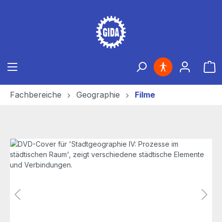
Zum Hauptinhalt springen
Ware
Fachbereiche
Geographie
Filme
Bildergalerie überspringen