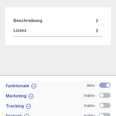
Beschreibung
Lizenz
Aktiv
Funktionale
Service-Hotline
Inaktiv
Marketing
Shop Service
Inaktiv
Tracking
Inaktiv