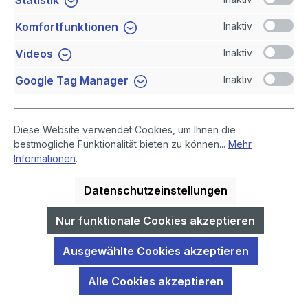
Statistik
Newsletter
Inaktiv
Komfortfunktionen
Sicher Einkaufen
Inaktiv
Videos
Inaktiv
Google Tag Manager
Diese Website verwendet Cookies, um Ihnen die
bestmögliche Funktionalität bieten zu können...
Mehr
Informationen
.
Datenschutzeinstellungen
* Alle Preise inklusive gesetzlicher Mehrwertsteuer, zuzüglich
Versandkosten
.
Nur funktionale Cookies akzeptieren
GIDA-Medien sind ausschließlich für den Unterricht an Schulen
Ausgewählte Cookies akzeptieren
geeignet und bestimmt (§ 60a und § 60b UrhG).
Alle Cookies akzeptieren