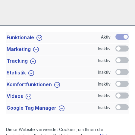
Aktiv
Funktionale
Service-Hotline
Inaktiv
Marketing
Shop Service
Inaktiv
Tracking
Inaktiv
Statistik
Newsletter
Inaktiv
Komfortfunktionen
Sicher Einkaufen
Inaktiv
Videos
Inaktiv
Google Tag Manager
Diese Website verwendet Cookies, um Ihnen die