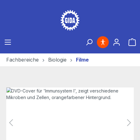
Zum Hauptinhalt springen
Ware
Fachbereiche
Biologie
Filme
Bildergalerie überspringen